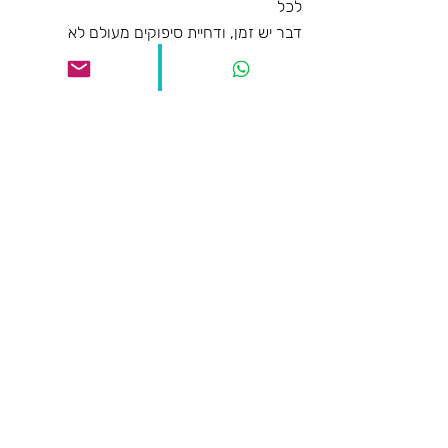
לכל
דבר יש זמן, ודחיית סיפוקים מעולם לא 
הזיקה. בסופו של דבר, כל הורה רוצה שילדיו,
לכשיתבגרו, ימצאו שותף הולם ואוהב למסע 
חייו.
פוסטים אחרונים
הצג הכול