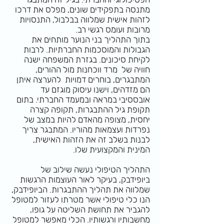
מתנסה בתפקידים שונים, מפלס את דרכו
לזהות אישית שמלווה בבלבול, התנסויות
מרובות ועומס רגשי רב.
בתוך התהליך בני הנוער מותחים את
הגבולות והמוסכמות החברתיות. לרבות
לקיחת סיכונים. בגזרת המשפחה ישנה
חוויה של מרד ווכחנות מול ההורים,
המתבגרים, בוחרים דמויות להערצה איתן
הם מזדהים, וישנו עיסוק מוגזם עד
אובססיבי במראה ובמעמד החברתי. בתום
תקופת גיל ההתבגרות, תקופה קצרה
יחסית, מצופה מהאדם להיות במצב של
נפרדות ועצמאות מהוריו. המתבגר צריך
לבנות בשלב זה את הזהות האישית,
המינית והמקצועית שלו.
התהליך הטיפולי נעשה שילוב של
ביופידבק, בעיקר לאור העוצמות הרגשות
שמלווה את תהליך ההתבגרות. הביופידבק,
הנו כלי טיפולי אשר מטרתו לעזור למטופל
להגביר את תחושת השליטה על גופו,
מחשבותיו ורגשותיו. הכלי מאפשר למטופל